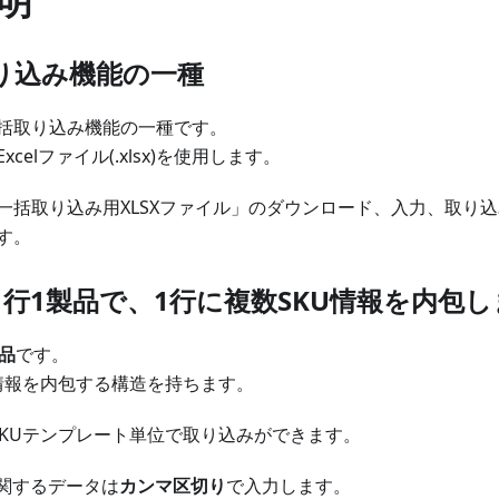
明
り込み機能の一種
括取り込み機能の一種です。
celファイル(.xlsx)を使用します。
一括取り込み用XLSXファイル」のダウンロード、入力、取り
す。
1行1製品で、1行に複数SKU情報を内包し
製品
です。
U情報を内包する構造を持ちます。
SKUテンプレート単位で取り込みができます。
に関するデータは
カンマ区切り
で入力します。