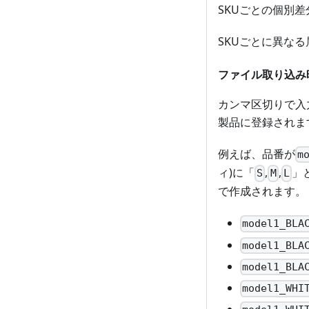
SKUごとの個別
SKUごとに異な
ファイル取り込み
カンマ区切りで入力
製品に登録されま
例えば、品番が
m
ィ)に「
,
,
」
S
M
L
で作成されます。
model1_BLA
model1_BLA
model1_BLA
model1_WHI