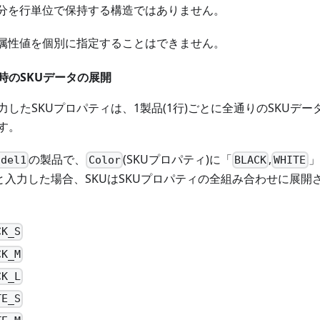
差分を行単位で保持する構造ではありません。
る属性値を個別に指定することはできません。
時のSKUデータの展開
したSKUプロパティは、1製品(1行)ごとに全通りのSKUデ
す。
の製品で、
(SKUプロパティ)に「
,
」
odel1
Color
BLACK
WHITE
と入力した場合、SKUはSKUプロパティの全組み合わせに展開
CK_S
CK_M
CK_L
TE_S