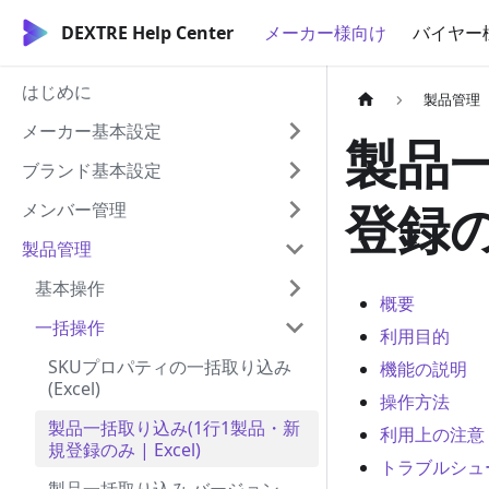
DEXTRE Help Center
メーカー様向け
バイヤー
はじめに
製品管理
メーカー基本設定
製品一
ブランド基本設定
登録のみ
メンバー管理
製品管理
基本操作
概要
一括操作
利用目的
SKUプロパティの一括取り込み
機能の説明
(Excel)
操作方法
製品一括取り込み(1行1製品・新
利用上の注意
規登録のみ | Excel)
トラブルシュ