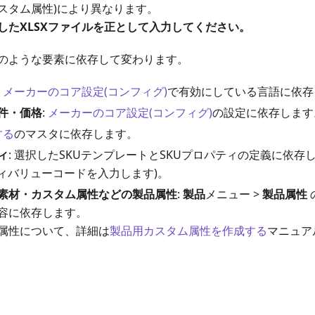
スタム属性)により異なります。
したXLSXファイルを正として入力してください。
のような要素に依存して変わります。
:
メーカーのコア設定(コンフィグ)
で有効にしている言語に依存
件・価格
:
メーカーのコア設定(コンフィグ)
の設定に依存します
する
のマスタに依存します。
ィ
: 選択したSKUテンプレートとSKUプロパティの定義に依存
ティバリューコードを入力します)。
素材・カスタム属性などの製品属性
:
製品
メニュー >
製品属性
容に依存します。
属性について、詳細は
製品用カスタム属性を作成する
マニュア