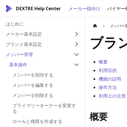
DEXTRE Help Center
メーカー様向け
バイヤー
はじめに
メンバー
メーカー基本設定
ブラ
ブランド基本設定
メンバー管理
概要
基本操作
利用目的
メンバーを招待する
機能の説明
メンバーを編集する
操作方法
メンバーを削除する
利用上の注意
プライマリーオーナーを変更す
る
概要
ロールと権限を作成する