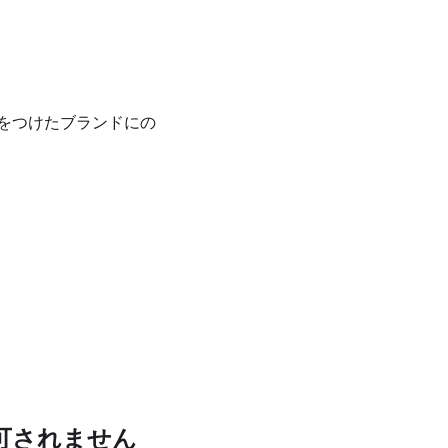
をつけたブランドにの
可されません