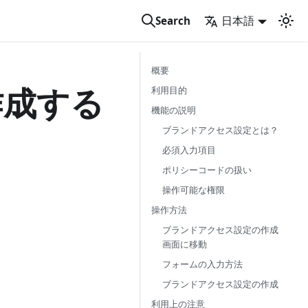
日本語
Search
概要
作成する
利用目的
機能の説明
ブランドアクセス設定とは？
必須入力項目
ポリシーコードの扱い
操作可能な権限
操作方法
ブランドアクセス設定の作成
画面に移動
フォームの入力方法
ブランドアクセス設定の作成
利用上の注意