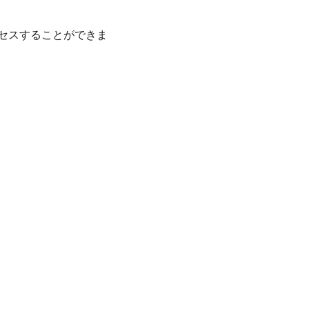
セスすることができま