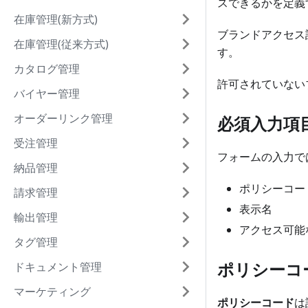
スできるかを定義
在庫管理(新方式)
ブランドアクセス
在庫管理(従来方式)
す。
カタログ管理
許可されていない
バイヤー管理
オーダーリンク管理
必須入力項
受注管理
フォームの入力で
納品管理
ポリシーコー
請求管理
表示名
輸出管理
アクセス可能
タグ管理
ポリシーコ
ドキュメント管理
マーケティング
ポリシーコード
は