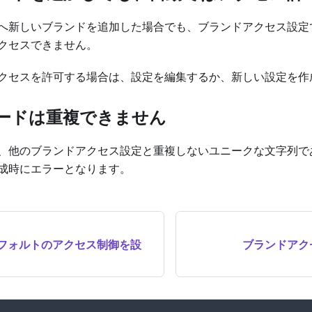
へ新しいブランドを追加した場合でも、ブランドアクセス設定
クセスできません。
クセスを許可する場合は、設定を編集するか、新しい設定を作
ードは重複できません
、他のブランドアクセス設定と重複しないユニークな文字列で
成時にエラーとなります。
フォルトのアクセス制御を設
ブランドアク