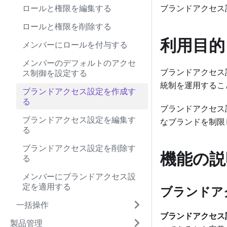
ロールと権限を編集する
ブランドアクセス
ロールと権限を削除する
利用目的
メンバーにロールを付与する
メンバーのデフォルトのアクセ
ブランドアクセス
ス制御を設定する
統制を運用するこ
ブランドアクセス設定を作成す
る
ブランドアクセス
ブランドアクセス設定を編集す
なブランドを制限
る
ブランドアクセス設定を削除す
機能の説
る
メンバーにブランドアクセス設
定を適用する
ブランドア
一括操作
ブランドアクセス
製品管理