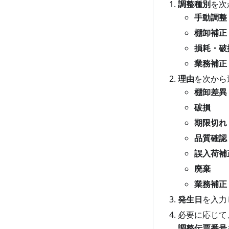
調整種別
を次
手動調整
棚卸補正
損耗・破
業務補正
理由
を次から
棚卸差異
破損
期限切れ
品質確認
誤入荷補
廃棄
業務補正
発生日
を入力
必要に応じて
調整伝票番号