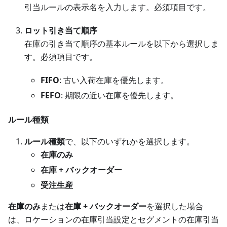
引当ルールの表示名を入力します。必須項目です。
ロット引き当て順序
在庫の引き当て順序の基本ルールを以下から選択しま
す。必須項目です。
FIFO
: 古い入荷在庫を優先します。
FEFO
: 期限の近い在庫を優先します。
ルール種類
ルール種類
で、以下のいずれかを選択します。
在庫のみ
在庫 + バックオーダー
受注生産
在庫のみ
または
在庫 + バックオーダー
を選択した場合
は、ロケーションの在庫引当設定とセグメントの在庫引当