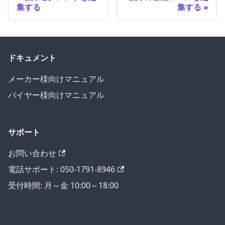
集する
集する
ドキュメント
メーカー様向けマニュアル
バイヤー様向けマニュアル
サポート
お問い合わせ
電話サポート: 050-1791-8946
受付時間: 月～金 10:00～18:00