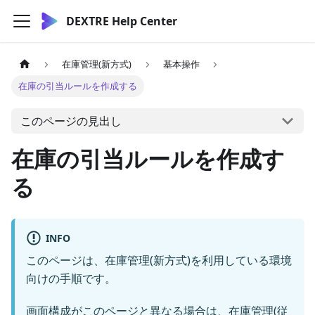
DEXTRE Help Center
在庫管理(新方式)
基本操作
在庫の引当ルールを作成する
このページの見出し
在庫の引当ルールを作成す
る
INFO
このページは、在庫管理(新方式)を利用している環境
向けの手順です。
画面構成がこのページと異なる場合は、在庫管理(従