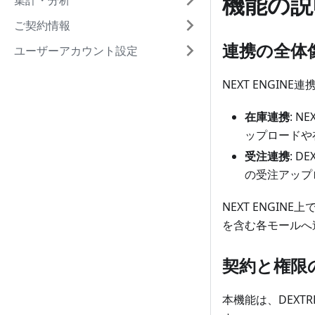
機能の説
集計・分析
ご契約情報
連携の全体
ユーザーアカウント設定
NEXT ENGI
在庫連携
: N
ップロードや
受注連携
: D
の受注アップ
NEXT ENGI
を含む各モールへ
契約と権限
本機能は、DEXT