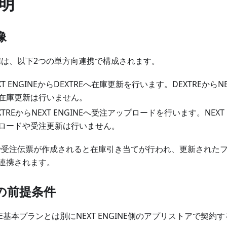
明
像
NE連携は、以下2つの単方向連携で構成されます。
EXT ENGINEからDEXTREへ在庫更新を行います。DEXTREからN
在庫更新は行いません。
EXTREからNEXT ENGINEへ受注アップロードを行います。NEXT 
ロードや受注更新は行いません。
NE上で受注伝票が作成されると在庫引き当てが行われ、更新されたフ
連携されます。
の前提条件
RE基本プランとは別にNEXT ENGINE側のアプリストアで契