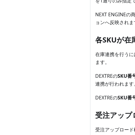
を1通りのみ指定
NEXT ENGI
ョンへ反映されま
各SKUが
在庫連携を行うには
ます。
DEXTREの
SKU番
連携が行われます
DEXTREの
SKU番
受注アップ
受注アップロード機