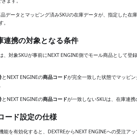
できます。
NEの商品データとマッピング済みSKUの在庫データが、指定した
す。
在庫連携の対象となる条件
、対象SKUが事前にNEXT ENGINE側でモール商品として
号
とNEXT ENGINEの
商品コード
が完全一致した状態でマッピン
。
号
とNEXT ENGINEの
商品コード
が一致しないSKUは、在庫連
ロード設定の仕様
能を有効化すると、DEXTREからNEXT ENGINEへの受注