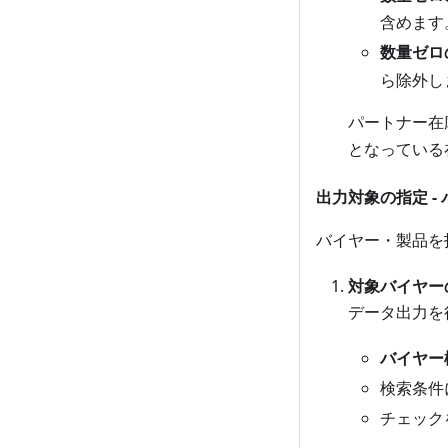
含めます
数量ゼロ
ら除外し
パートナー在
となっている
出力対象の指定 -
バイヤー・製品を
対象バイヤー
データ出力を
バイヤー
検索条件
チェック