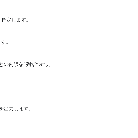
を指定します。
ます。
ごとの内訳を1列ずつ出力
計を出力します。