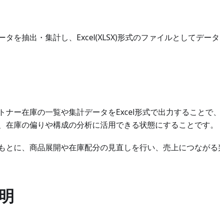
タを抽出・集計し、Excel(XLSX)形式のファイルとしてデ
トナー在庫の一覧や集計データをExcel形式で出力することで、
、在庫の偏りや構成の分析に活用できる状態にすることです。
もとに、商品展開や在庫配分の見直しを行い、売上につながる
明