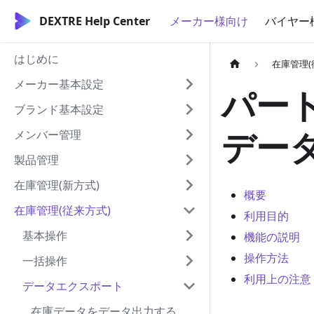
DEXTRE Help Center
メーカー様向け
バイヤー
はじめに
在庫管理(
メーカー基本設定
パー
ブランド基本設定
データ
メンバー管理
製品管理
在庫管理(新方式)
概要
在庫管理(従来方式)
利用目的
基本操作
機能の説明
操作方法
一括操作
利用上の注意
データエクスポート
在庫データをデータ出力する