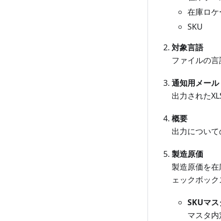
在庫ロケ
SKU
対象言語
ファイルの言
通知用メール
出力されたX
概要
出力について
製造原価
製造原価を在
ェックボック
SKUマ
マスタ内