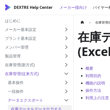
DEXTRE Help Center
メーカー様向け
バイヤー
はじめに
在庫管理(
メーカー基本設定
在庫
ブランド基本設定
(Excel
メンバー管理
製品管理
在庫管理(新方式)
概要
在庫管理(従来方式)
利用目的
基本操作
機能の説明
操作方法
一括操作
利用上の注意
データエクスポート
在庫データをデータ出力する