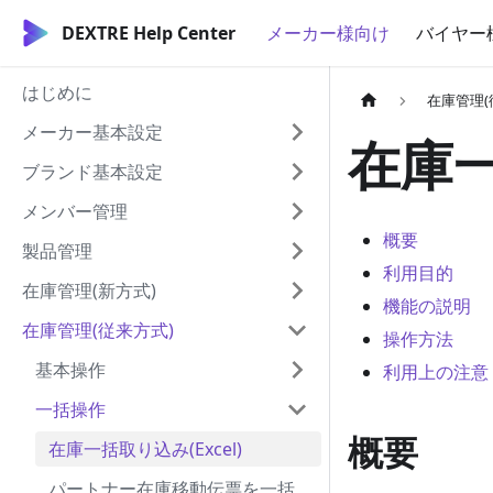
DEXTRE Help Center
メーカー様向け
バイヤー
はじめに
在庫管理(
メーカー基本設定
在庫一
ブランド基本設定
メンバー管理
概要
製品管理
利用目的
在庫管理(新方式)
機能の説明
在庫管理(従来方式)
操作方法
基本操作
利用上の注意
一括操作
概要
在庫一括取り込み(Excel)
パートナー在庫移動伝票を一括