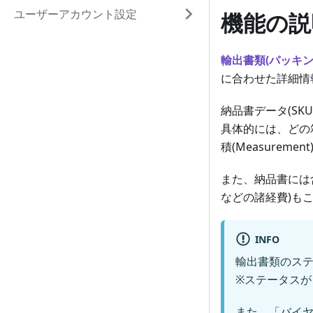
ユーザーアカウント設定
機能の説
輸出書類(パッキ
に合わせた詳細情
納品書データ(SK
具体的には、どの箱に
積(Measure
また、納品書には
などの諸経費)も
INFO
輸出書類のス
※ステータス
また、「バイ