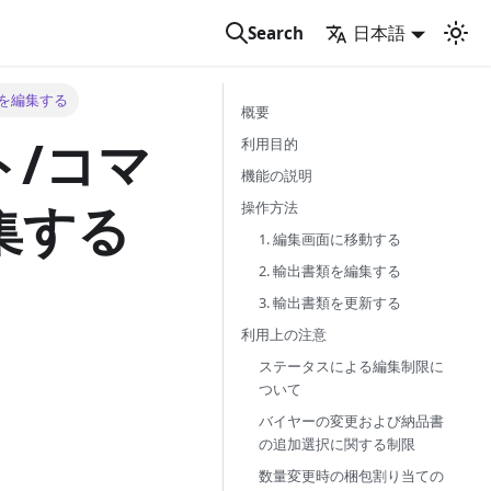
日本語
Search
)を編集する
概要
ト/コマ
利用目的
機能の説明
集する
操作方法
1. 編集画面に移動する
2. 輸出書類を編集する
3. 輸出書類を更新する
利用上の注意
ステータスによる編集制限に
ついて
バイヤーの変更および納品書
の追加選択に関する制限
数量変更時の梱包割り当ての