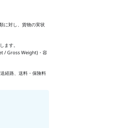
類に対し、貨物の実状
義します。
oss Weight)・容
輸送経路、送料・保険料