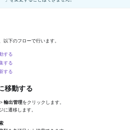
、以下のフローで行います。
動する
集する
新する
面に移動する
>
輸出管理
をクリックします。
ジに遷移します。
索