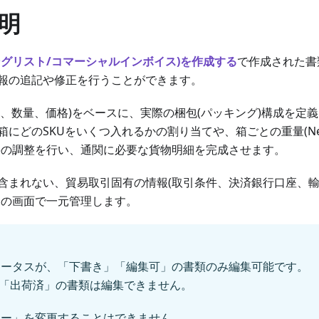
明
ングリスト/コマーシャルインボイス)を作成する
で作成された書
報の追記や修正を行うことができます。
U、数量、価格)をベースに、実際の梱包(パッキング)構成を定
どのSKUをいくつ入れるかの割り当てや、箱ごとの重量(Net / Gr
ment)の調整を行い、通関に必要な貨物明細を完成させます。
含まれない、貿易取引固有の情報(取引条件、決済銀行口座、
この画面で一元管理します。
テータスが、「下書き」「編集可」の書類のみ編集可能です。
が「出荷済」の書類は編集できません。
ヤー」を変更することはできません。