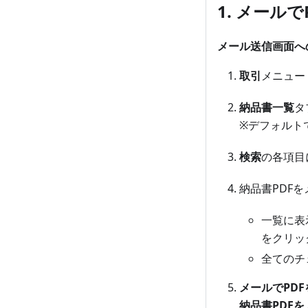
1. メール
メール送信画面へ
取引
メニュー 
納品書一覧
タ
※デフォルト
検索
の各項目
納品書PDF
一覧に表
をクリッ
全てのチ
メールでPD
納品書PDF