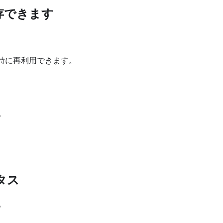
存できます
時に再利用できます。
。
タス
。