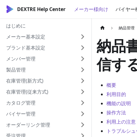
DEXTRE Help Center
メーカー様向け
バイヤー
はじめに
納品管理
メーカー基本設定
納品
ブランド基本設定
信す
メンバー管理
製品管理
在庫管理(新方式)
概要
在庫管理(従来方式)
利用目的
カタログ管理
機能の説明
操作方法
バイヤー管理
利用上の注意
オーダーリンク管理
トラブルシュ
受注管理