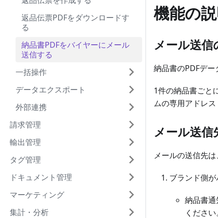
返品伝票を作成する
機能の説
返品伝票PDFをダウンロードす
る
メール送信
納品書PDFをバイヤーにメール
送信する
納品書のPDFデ
一括操作
データエクスポート
1件の納品書ごと
ムの専用アドレス
外部連携
請求管理
メール送信
輸出管理
メールの送信先は
タグ管理
ドキュメント管理
ブランド側が
マーケティング
納品書通
集計・分析
ください