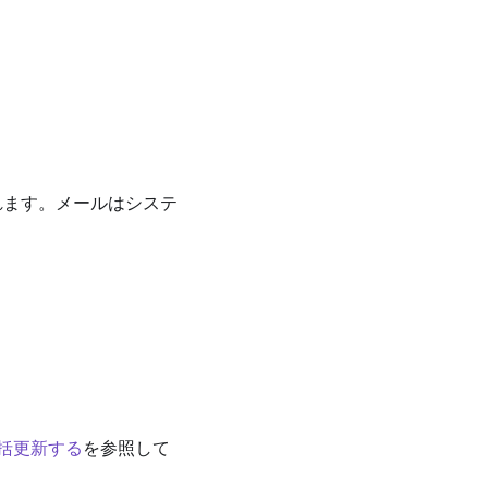
れます。メールはシステ
括更新する
を参照して