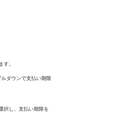
ます。
プルダウンで支払い期限
選択し、支払い期限を