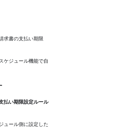
請求書の支払い期限
スケジュール機能で自
す
支払い期限設定ルール
ジュール側に設定した