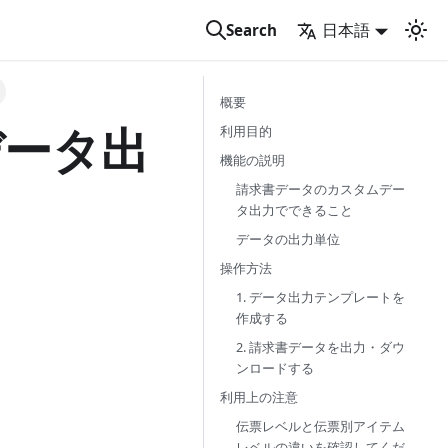
日本語
Search
概要
データ出
利用目的
機能の説明
請求書データのカスタムデー
タ出力でできること
データの出力単位
操作方法
1. データ出力テンプレートを
作成する
2. 請求書データを出力・ダウ
ンロードする
利用上の注意
伝票レベルと伝票別アイテム
レベルの違いを確認してくだ