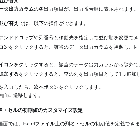
並び替え
ータ出力カラム
の各出力項目が、出力番号順に表示されます。
並び替え
では、以下の操作ができます。
アンドドロップや列番号と移動先を指定して並び順を変更でき
コン
をクリックすると、該当のデータ出力カラムを複製し、同
。
イコン
をクリックすると、該当のデータ出力カラムから除外で
追加する
をクリックすると、空の列を出力項目として1つ追加
を入力したら、
次へ
ボタンをクリックします。
ep」画面に遷移します。
p - 列名・セルの初期値のカスタマイズ設定
tep」画面では、Excelファイル上の列名・セルの初期値を定義でき