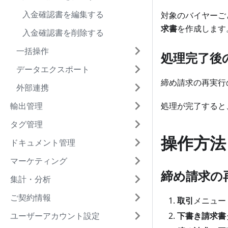
入金確認書を編集する
対象のバイヤーご
求書
を作成します
入金確認書を削除する
一括操作
処理完了後
データエクスポート
締め請求の再実行
外部連携
輸出管理
処理が完了すると
タグ管理
操作方法
ドキュメント管理
マーケティング
締め請求の
集計・分析
ご契約情報
取引
メニュー 
ユーザーアカウント設定
下書き請求書