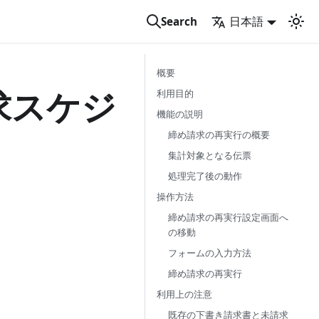
日本語
Search
概要
求スケジ
利用目的
機能の説明
締め請求の再実行の概要
集計対象となる伝票
処理完了後の動作
操作方法
締め請求の再実行設定画面へ
の移動
フォームの入力方法
締め請求の再実行
利用上の注意
既存の下書き請求書と未請求