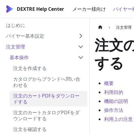
DEXTRE Help Center
メーカー様向け
バイヤー
はじめに
注文管理
バイヤー基本設定
注文
注文管理
する
基本操作
注文を作成する
カタログからブランドへ問い合
概要
わせる
利用目的
注文のカートPDFをダウンロー
機能の説明
ドする
操作方法
注文のカートカタログPDFをダ
ウンロードする
利用上の注意
注文を確認する